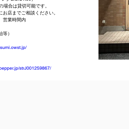
上の場合は貸切可能です。
にお店までご相談ください。
　営業時間内
始等）
asumi.owst.jp/
tpepper.jp/strJ001259867/