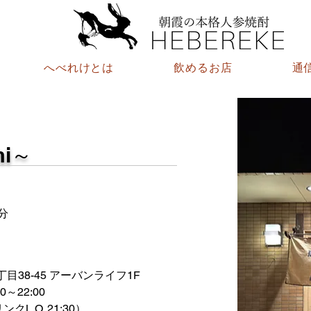
へべれけとは
飲めるお店
通
mi～
分
38-45 アーバンライフ1F
22:00 
クL.O. 21:30）