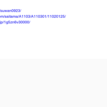
jp/suwan0923/
.com/saitama/A1103/A110301/11020125/
co.jp/1g5zn6v30000/