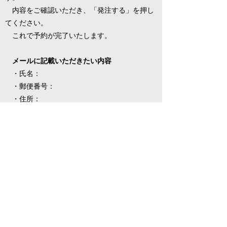
内容をご確認いただき、「発注する」を押し
てください。
これで予約が完了いたします。
メールに記載いただきたい内容
・氏名：
・郵便番号：
・住所：
・電話番号：
・焼酎及びボトルバッグの本数：
※領収書が必要な方は、領収書の宛名もご記
載ください。
■商品の発送及び支払い方法
商品は2022年11月1日より販売開始予定で
す。
販売体制が整い次第、順次配送いたします。
請求書を同梱させていただきますので、