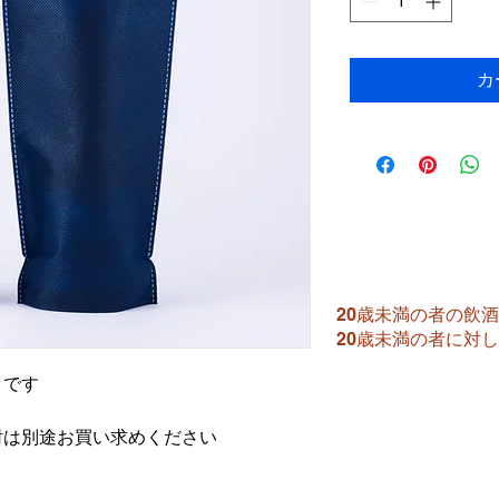
カ
20歳未満の者の飲
​20歳未満の者に
）です
酎は別途お買い求めください