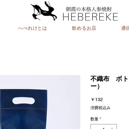
へべれけとは
飲めるお店
通
不織布 ボ
ー）
価
￥132
格
消費税込み
数量
*